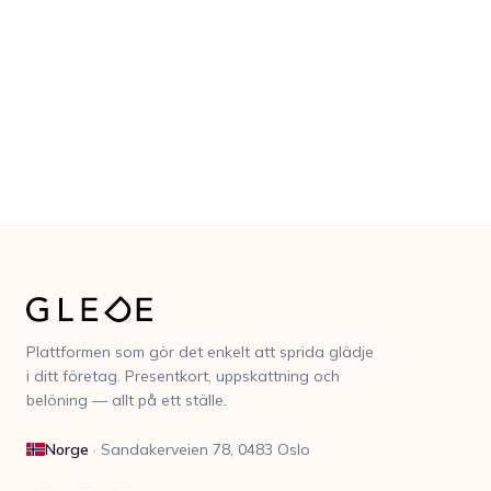
Kom igång gratis
Boka en demo
Plattformen som gör det enkelt att sprida glädje
i ditt företag. Presentkort, uppskattning och
belöning — allt på ett ställe.
Norge
·
Sandakerveien 78, 0483 Oslo