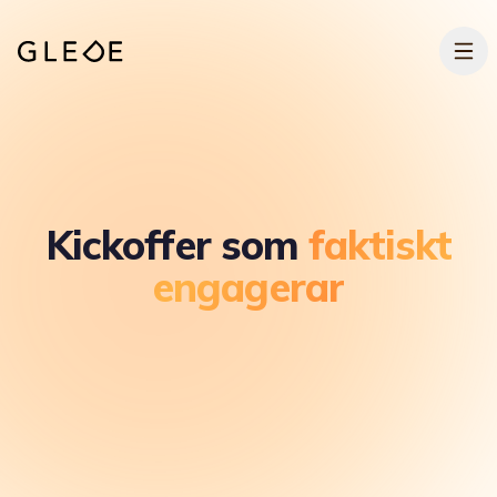
Hoppa till huvudinnehållet
Kickoffer som
faktiskt
engagerar