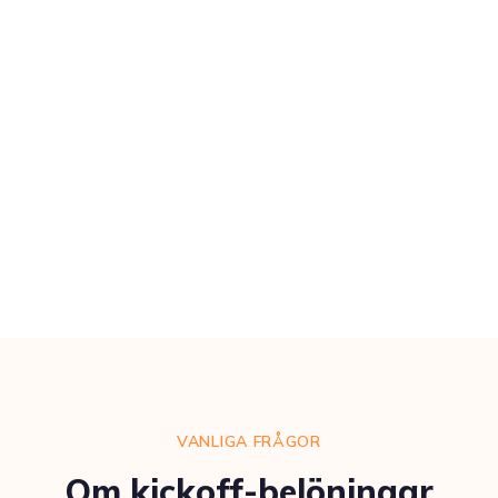
VANLIGA FRÅGOR
Om kickoff-belöningar