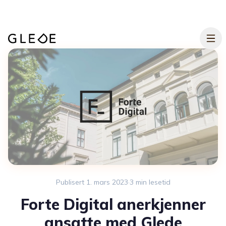
Hopp til hovedinnhold
Publisert
1. mars 2023
·
3
min lesetid
Forte Digital anerkjenner
ansatte med Glede