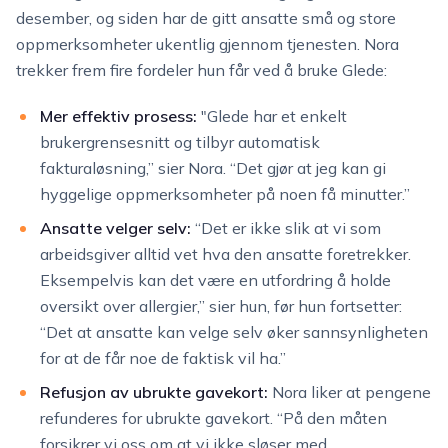
desember, og siden har de gitt ansatte små og store
oppmerksomheter ukentlig gjennom tjenesten. Nora
trekker frem fire fordeler hun får ved å bruke Glede:
Mer effektiv prosess:
"Glede har et enkelt
brukergrensesnitt og tilbyr automatisk
fakturaløsning,” sier Nora. “Det gjør at jeg kan gi
hyggelige oppmerksomheter på noen få minutter.”
Ansatte velger selv:
“Det er ikke slik at vi som
arbeidsgiver alltid vet hva den ansatte foretrekker.
Eksempelvis kan det være en utfordring å holde
oversikt over allergier,” sier hun, før hun fortsetter:
“Det at ansatte kan velge selv øker sannsynligheten
for at de får noe de faktisk vil ha.”
Refusjon av ubrukte gavekort:
Nora liker at pengene
refunderes for ubrukte gavekort. “På den måten
forsikrer vi oss om at vi ikke sløser med