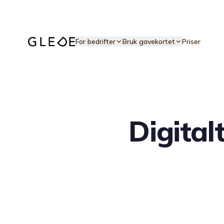
Hopp til hovedinnhold
For bedrifter
Bruk gavekortet
Priser
Digital