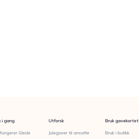
Kom i gang gratis
Book en demo
 i gang
Utforsk
Bruk gavekortet
 fungerer Glede
Julegaver til ansatte
Bruk i butikk