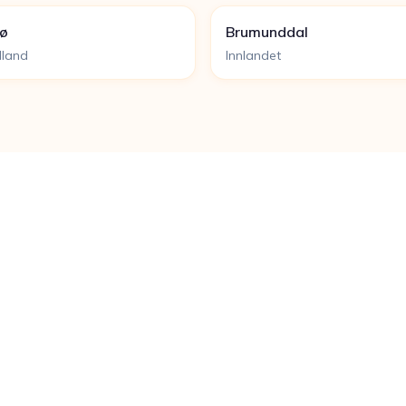
ø
Brumunddal
land
Innlandet