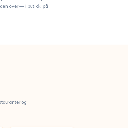
rden over — i butikk, på
stauranter og
.