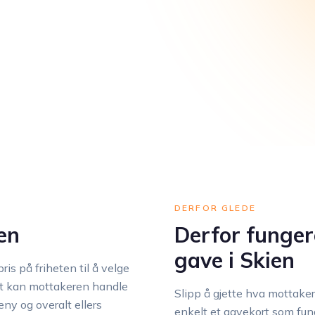
DERFOR GLEDE
en
Derfor funge
gave i Skien
ris på friheten til å velge
rt kan mottakeren handle
Slipp å gjette hva mottaker
y og overalt ellers
enkelt et gavekort som fung