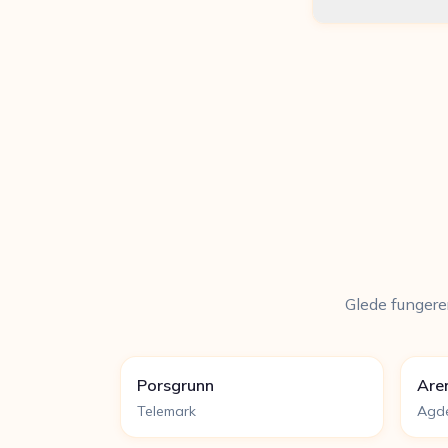
Glede fungerer
Porsgrunn
Are
Telemark
Agd