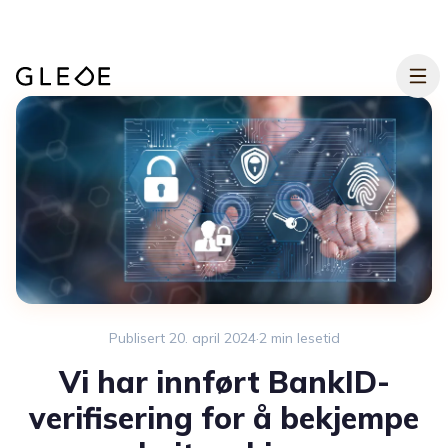
Hopp til hovedinnhold
Publisert
20. april 2024
·
2
min lesetid
Vi har innført BankID-
verifisering for å bekjempe