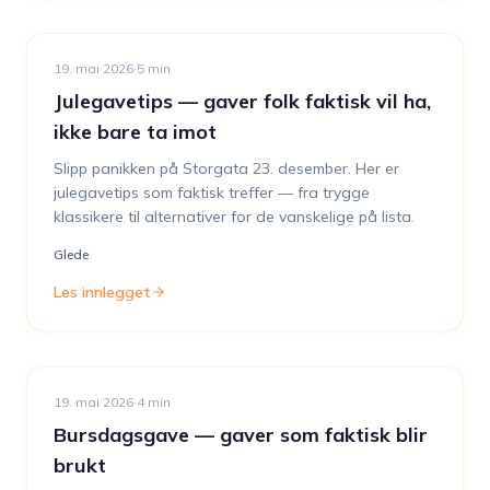
19. mai 2026
·
5
min
Julegavetips — gaver folk faktisk vil ha,
ikke bare ta imot
Slipp panikken på Storgata 23. desember. Her er
julegavetips som faktisk treffer — fra trygge
klassikere til alternativer for de vanskelige på lista.
Glede
Les innlegget
19. mai 2026
·
4
min
Bursdagsgave — gaver som faktisk blir
brukt