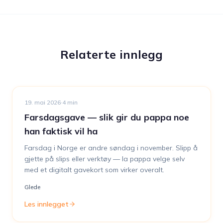
Relaterte innlegg
19. mai 2026
·
4
min
Farsdagsgave — slik gir du pappa noe
han faktisk vil ha
Farsdag i Norge er andre søndag i november. Slipp å
gjette på slips eller verktøy — la pappa velge selv
med et digitalt gavekort som virker overalt.
Glede
Les innlegget