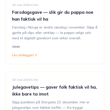
19. mai 2026
·
4
min
Farsdagsgave — slik gir du pappa noe
han faktisk vil ha
Farsdag i Norge er andre søndag i november. Slipp å
gjette på slips eller verktøy — la pappa velge selv
med et digitalt gavekort som virker overalt.
Glede
Les innlegget
19. mai 2026
·
5
min
Julegavetips — gaver folk faktisk vil ha,
ikke bare ta imot
Slipp panikken på Storgata 23. desember. Her er
julegavetips som faktisk treffer — fra trygge