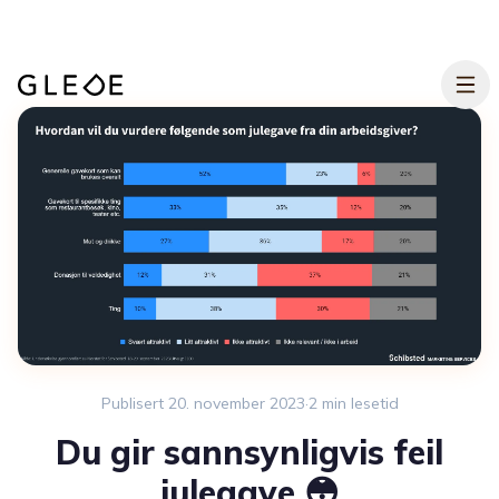
Hopp til hovedinnhold
Publisert
20. november 2023
·
2
min lesetid
Du gir sannsynligvis feil
julegave 😳