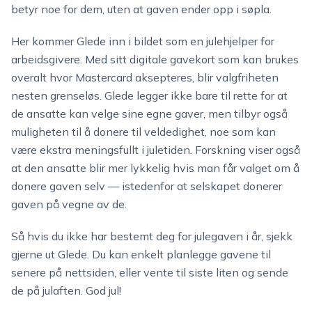
betyr noe for dem, uten at gaven ender opp i søpla.
Her kommer Glede inn i bildet som en julehjelper for
arbeidsgivere. Med sitt digitale gavekort som kan brukes
overalt hvor Mastercard aksepteres, blir valgfriheten
nesten grenseløs. Glede legger ikke bare til rette for at
de ansatte kan velge sine egne gaver, men tilbyr også
muligheten til å donere til veldedighet, noe som kan
være ekstra meningsfullt i juletiden. Forskning viser også
at den ansatte blir mer lykkelig hvis man får valget om å
donere gaven selv — istedenfor at selskapet donerer
gaven på vegne av de.
Så hvis du ikke har bestemt deg for julegaven i år, sjekk
gjerne ut Glede. Du kan enkelt planlegge gavene til
senere på nettsiden, eller vente til siste liten og sende
de på julaften. God jul!